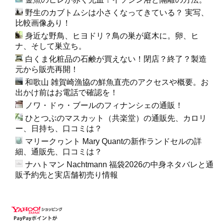
野生のカブトムシは小さくなってきている？ 実写、
比較画像あり！
身近な野鳥、ヒヨドリ？鳥の巣が庭木に。卵、ヒ
ナ、そして巣立ち。
白くま化粧品の石鹸が買えない！閉店？終了？製造
元から販売再開！
和歌山 雑賀崎漁協の鮮魚直売のアクセスや概要。お
出かけ前はお電話で確認を！
ノワ・ドゥ・ブールのフィナンシェの通販！
ひとつぶのマスカット（共楽堂）の通販先、カロリ
ー、日持ち、口コミは？
マリークヮント Mary Quantの新作ランドセルの詳
細、通販先、口コミは？
ナハトマン Nachtmann 福袋2026の中身ネタバレと通
販予約先と実店舗初売り情報