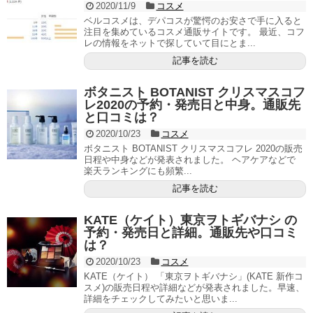
2020/11/9
コスメ
ベルコスメは、デパコスが驚愕のお安さで手に入ると
注目を集めているコスメ通販サイトです。 最近、コフ
レの情報をネットで探していて目にとま...
記事を読む
ボタニスト BOTANIST クリスマスコフ
レ2020の予約・発売日と中身。通販先
と口コミは？
2020/10/23
コスメ
ボタニスト BOTANIST クリスマスコフレ 2020の販売
日程や中身などが発表されました。 ヘアケアなどで
楽天ランキングにも頻繁...
記事を読む
KATE（ケイト）東京ヲトギバナシ の
予約・発売日と詳細。通販先や口コミ
は？
2020/10/23
コスメ
KATE（ケイト） 「東京ヲトギバナシ」(KATE 新作コ
スメ)の販売日程や詳細などが発表されました。早速、
詳細をチェックしてみたいと思いま...