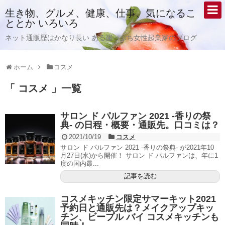
生き物、グルメ、健康、仕事、気になるこ
ととか いろいろ
ネット通販歴はかなり長い ある崖っぷち女性起業家のブログ
ホーム
コスメ
「 コスメ 」一覧
サロン ド パルファン 2021 -香りの祭
典- の日程・概要・通販先。口コミは？
2021/10/19
コスメ
サロン ド パルファン 2021 -香りの祭典- が2021年10
月27日(水)から開催！ サロン ド パルファンは、年に1
度の国内最...
記事を読む
コスメキッチン限定サマーキット2021
予約日と通販先は？メイクアップキッ
チン、ビープル バイ コスメキッチンも