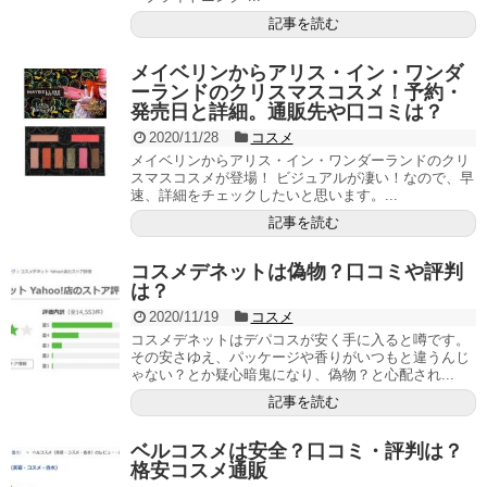
記事を読む
メイベリンからアリス・イン・ワンダ
ーランドのクリスマスコスメ！予約・
発売日と詳細。通販先や口コミは？
2020/11/28
コスメ
メイベリンからアリス・イン・ワンダーランドのクリ
スマスコスメが登場！ ビジュアルが凄い！なので、早
速、詳細をチェックしたいと思います。...
記事を読む
コスメデネットは偽物？口コミや評判
は？
2020/11/19
コスメ
コスメデネットはデパコスが安く手に入ると噂です。
その安さゆえ、パッケージや香りがいつもと違うんじ
ゃない？とか疑心暗鬼になり、偽物？と心配され...
記事を読む
ベルコスメは安全？口コミ・評判は？
格安コスメ通販