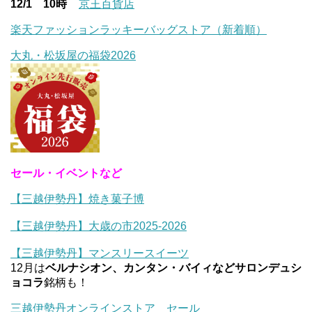
12/1 10時
京王百貨店
楽天ファッションラッキーバッグストア（新着順）
大丸・松坂屋の福袋2026
セール・イベントなど
【三越伊勢丹】焼き菓子博
【三越伊勢丹】大歳の市2025-2026
【三越伊勢丹】マンスリースイーツ
12月は
ベルナシオン、カンタン・バイィなどサロンデュシ
ョコラ
銘柄も！
三越伊勢丹オンラインストア セール