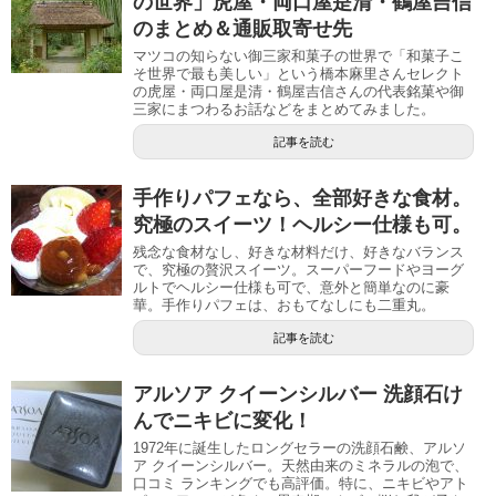
の世界」虎屋・両口屋是清・鶴屋吉信
のまとめ＆通販取寄せ先
マツコの知らない御三家和菓子の世界で「和菓子こ
そ世界で最も美しい」という橋本麻里さんセレクト
の虎屋・両口屋是清・鶴屋吉信さんの代表銘菓や御
三家にまつわるお話などをまとめてみました。
記事を読む
手作りパフェなら、全部好きな食材。
究極のスイーツ！ヘルシー仕様も可。
残念な食材なし、好きな材料だけ、好きなバランス
で、究極の贅沢スイーツ。スーパーフードやヨーグ
ルトでヘルシー仕様も可で、意外と簡単なのに豪
華。手作りパフェは、おもてなしにも二重丸。
記事を読む
アルソア クイーンシルバー 洗顔石け
んでニキビに変化！
1972年に誕生したロングセラーの洗顔石鹸、アルソ
ア クイーンシルバー。天然由来のミネラルの泡で、
口コミ ランキングでも高評価。特に、ニキビやアト