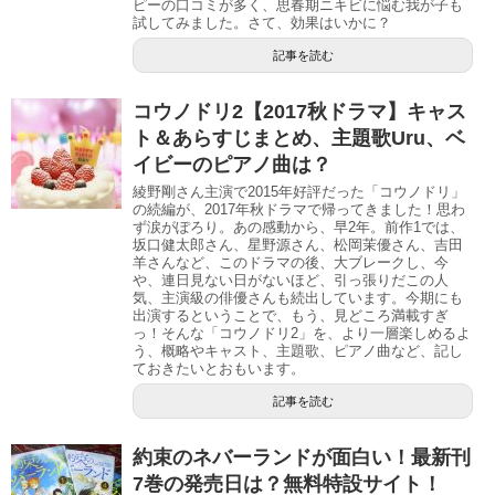
ピーの口コミが多く、思春期ニキビに悩む我が子も
試してみました。さて、効果はいかに？
記事を読む
コウノドリ2【2017秋ドラマ】キャス
ト＆あらすじまとめ、主題歌Uru、ベ
イビーのピアノ曲は？
綾野剛さん主演で2015年好評だった「コウノドリ」
の続編が、2017年秋ドラマで帰ってきました！思わ
ず涙がぽろり。あの感動から、早2年。前作1では、
坂口健太郎さん、星野源さん、松岡茉優さん、吉田
羊さんなど、このドラマの後、大ブレークし、今
や、連日見ない日がないほど、引っ張りだこの人
気、主演級の俳優さんも続出しています。今期にも
出演するということで、もう、見どころ満載すぎ
っ！そんな「コウノドリ2」を、より一層楽しめるよ
う、概略やキャスト、主題歌、ピアノ曲など、記し
ておきたいとおもいます。
記事を読む
約束のネバーランドが面白い！最新刊
7巻の発売日は？無料特設サイト！