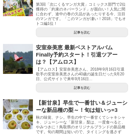
第3回「次にくるマンガ大賞」コミックス部門で2位
獲得の「約束のネバーランド」が面白い！人気に間
に合わず、途中の巻の欠品があったりする今、注目
のマンガです。「このマンガが凄い！2018」でもオ
トコ編1位！
記事を読む
安室奈美恵 最新ベストアルバム
Finally予約スタート！引退ツアー
は？【アムロス】
【アムロス】安室奈美恵さん、2018年9月16日引退
歌手の安室奈美恵さんの40歳の誕生日だった9月20
日、公式サイトで来年9月16日...
記事を読む
【新甘泉】早生で一番甘い＆ジューシ
ーな新品種の梨～！旬は短いっ=3
秋の味覚、ナシ。早生の中で一番甘くてシャキシャ
キ、ジューシーな「新甘泉」梨は、一度食べると、
やみつきに！鳥取県のオリジナルブランドの新品種
です。旬の期間は短いので、タイミングを逃さず