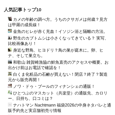
人気記事トップ10
カメの年齢の調べ方。うちのクサガメは何歳？見方
は甲羅の成長線！
金魚のヒレが赤く充血！イソジン浴と隔離の方法。
野生のカブトムシは小さくなってきている？ 実写、
比較画像あり！
身近な野鳥、ヒヨドリ？鳥の巣が庭木に。卵、ヒ
ナ、そして巣立ち。
和歌山 雑賀崎漁協の鮮魚直売のアクセスや概要。お
出かけ前はお電話で確認を！
白くま化粧品の石鹸が買えない！閉店？終了？製造
元から販売再開！
ノワ・ドゥ・ブールのフィナンシェの通販！
ひとつぶのマスカット（共楽堂）の通販先、カロリ
ー、日持ち、口コミは？
ナハトマン Nachtmann 福袋2026の中身ネタバレと通
販予約先と実店舗初売り情報