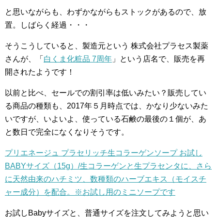
と思いながらも、わずかながらもストックがあるので、放
置。しばらく経過・・・
そうこうしていると、製造元という 株式会社プラセス製薬
さんが、「
白くま化粧品 7周年
」という店名で、販売を再
開されたようです！
以前と比べ、セールでの割引率は低いみたい？販売してい
る商品の種類も、2017年５月時点では、かなり少ないみた
いですが、いよいよ、使っている石鹸の最後の１個が、あ
と数日で完全になくなりそうです。
プリエネージュ プラセリッチ生コラーゲンソープ お試し
BABYサイズ（15g）/生コラーゲンと生プラセンタに、さら
に天然由来のハチミツ、数種類のハーブエキス（モイスチ
ャー成分）を配合。※お試し用のミニソープです
お試しBabyサイズと、普通サイズを注文してみようと思い