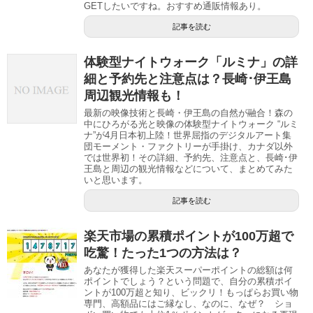
GETしたいですね。おすすめ通販情報あり。
記事を読む
体験型ナイトウォーク「ルミナ」の詳
細と予約先と注意点は？長崎･伊王島
周辺観光情報も！
最新の映像技術と長崎・伊王島の自然が融合！森の
中にひろがる光と映像の体験型ナイトウォーク “ルミ
ナ”が4月日本初上陸！世界屈指のデジタルアート集
団モーメント・ファクトリーが手掛け、カナダ以外
では世界初！その詳細、予約先、注意点と、長崎･伊
王島と周辺の観光情報などについて、まとめてみた
いと思います。
記事を読む
楽天市場の累積ポイントが100万超で
吃驚！たった1つの方法は？
あなたが獲得した楽天スーパーポイントの総額は何
ポイントでしょう？という問題で、自分の累積ポイ
ントが100万超と知り、ビックリ！もっぱらお買い物
専門、高額品にはご縁なし、なのに、なぜ？ ショ