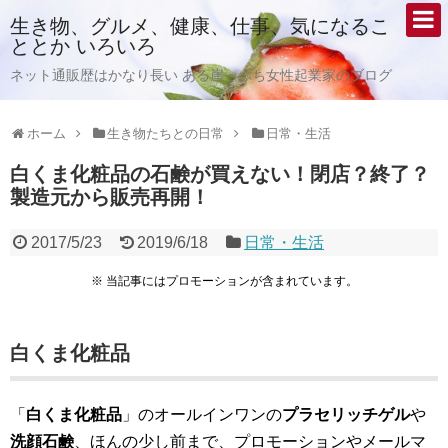
生き物、グルメ、健康、仕事、気になるこ
ととか いろいろ
ネット通販歴はかなり長い ある崖っぷち女性起業家のブログ
ホーム
生き物たちとの日常
日常・生活
白くま化粧品の石鹸が買えない！閉店？終了？
製造元から販売再開！
2017/5/23
2019/6/18
日常・生活
※ 当記事にはプロモーションが含まれています。
白くま化粧品
「
白くま化粧品
」のオールインワンの
プラセリッチゲル
や
洗顔石鹸
、ほんの少し前まで、プロモーションやメールマ