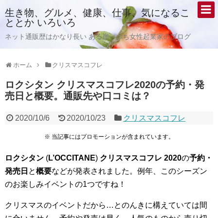
生き物、グルメ、健康、仕事、気になるこ
ととか いろいろ
ネット通販歴はかなり長い ある崖っぷち女性起業家のブログ
ホーム
クリスマスコフレ
ロクシタン クリスマスコフレ2020の予約・発
売日と概要。通販先や口コミは？
2020/10/6
2020/10/23
クリスマスコフレ
※ 当記事にはプロモーションが含まれています。
ロクシタン
(
L’OCCITANE
)
クリスマスコフレ
2020
の
予約・
発売日
と
概要
などが発表されました。例年、このシーズン
のお楽しみイベントの1つですね！
クリスマスのイベントだから…とのんきに構えていては間