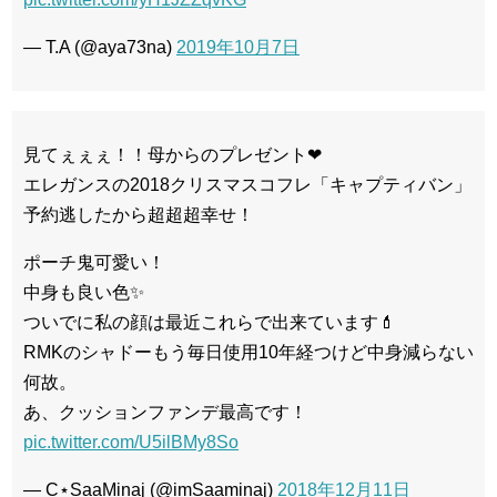
— T.A (@aya73na)
2019年10月7日
見てぇぇぇ！！母からのプレゼント❤
エレガンスの2018クリスマスコフレ「キャプティバン」
予約逃したから超超超幸せ！
ポーチ鬼可愛い！
中身も良い色✨
ついでに私の顔は最近これらで出来ています💄
RMKのシャドーもう毎日使用10年経つけど中身減らない
何故。
あ、クッションファンデ最高です！
pic.twitter.com/U5ilBMy8So
— C⋆SaaMinaj (@imSaaminaj)
2018年12月11日