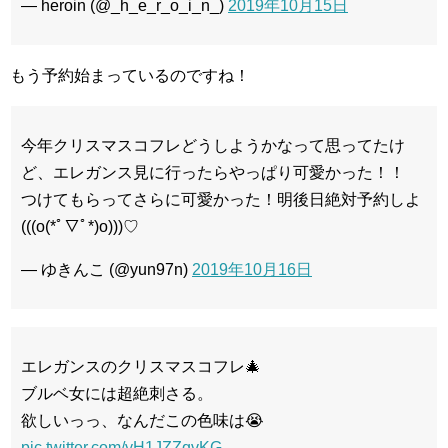
— heroin (@_h_e_r_o_i_n_)
2019年10月15日
もう予約始まっているのですね！
今年クリスマスコフレどうしようかなって思ってたけ
ど、エレガンス見に行ったらやっぱり可愛かった！！
つけてもらってさらに可愛かった！明後日絶対予約しよ
(((o(*ﾟ▽ﾟ*)o)))♡
— ゆきんこ (@yun97n)
2019年10月16日
エレガンスのクリスマスコフレ🎄
ブルベ女には超絶刺さる。
欲しいっっ、なんだこの色味は😭
pic.twitter.com/yH1JZZqvKG