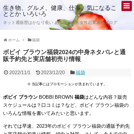
生き物、グルメ、健康、仕事、気になるこ
ととか いろいろ
ネット通販歴はかなり長い ある崖っぷち女性起業家のブログ
ホーム
福袋
ボビイ ブラウン福袋2024の中身ネタバレと通
販予約先と実店舗初売り情報
2022/11/1
2023/12/20
福袋
※ 当記事にはプロモーションが含まれています。
ボビイ ブラウン
BOBBI BROWN
福袋
はどんな内容？販売
スケジュールは？口コミは？など、ボビイ ブラウン福袋の
いろんな情報を書いてみたいと思います。
それでは早速、2023年のボビイ ブラウン福袋の通販予約先