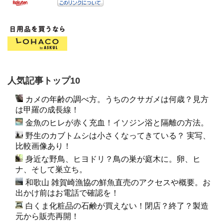
人気記事トップ10
カメの年齢の調べ方。うちのクサガメは何歳？見方
は甲羅の成長線！
金魚のヒレが赤く充血！イソジン浴と隔離の方法。
野生のカブトムシは小さくなってきている？ 実写、
比較画像あり！
身近な野鳥、ヒヨドリ？鳥の巣が庭木に。卵、ヒ
ナ、そして巣立ち。
和歌山 雑賀崎漁協の鮮魚直売のアクセスや概要。お
出かけ前はお電話で確認を！
白くま化粧品の石鹸が買えない！閉店？終了？製造
元から販売再開！