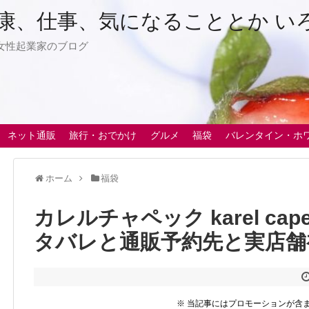
康、仕事、気になることとか い
女性起業家のブログ
ネット通販
旅行・おでかけ
グルメ
福袋
バレンタイン・ホ
ホーム
福袋
カレルチャペック karel cap
タバレと通販予約先と実店舗
※ 当記事にはプロモーションが含