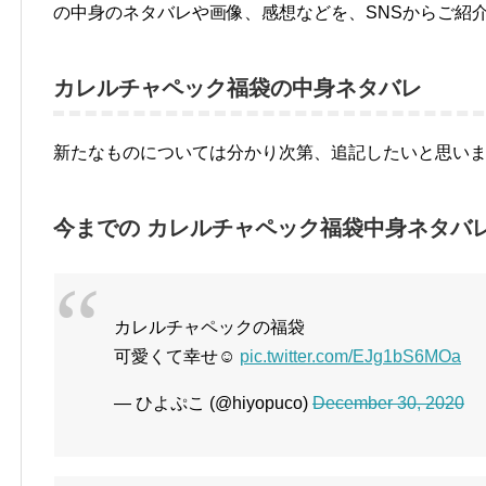
の中身のネタバレや画像、感想などを、SNSからご紹
カレルチャペック福袋の中身ネタバレ
新たなものについては分かり次第、追記したいと思い
今までの カレルチャペック福袋中身ネタバ
カレルチャペックの福袋
可愛くて幸せ☺️
pic.twitter.com/EJg1bS6MOa
— ひよぷこ (@hiyopuco)
December 30, 2020