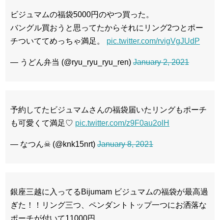
ビジュマムの福袋5000円のやつ買った。
バングル買おうと思ってたからそれにリング2つとポー
チついててめっちゃ満足。
pic.twitter.com/rvigVgJUdP
— うどん弁当 (@ryu_ryu_ryu_ren)
January 2, 2021
予約してたビジュマムさんの福袋届いたリングもポーチ
も可愛くて満足♡
pic.twitter.com/z9F0au2olH
— なつん☠ (@knk15nrt)
January 8, 2021
銀座三越に入ってるBijumam ビジュマムの福袋が最高過
ぎた！！リング三つ、ペンダントトップ一つにお洒落な
ポーチが付いて11000円。