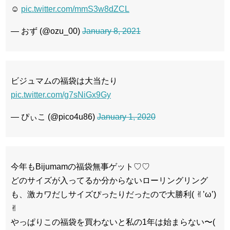
☺️
pic.twitter.com/mmS3w8dZCL
— おず (@ozu_00)
January 8, 2021
ビジュマムの福袋は大当たり
pic.twitter.com/g7sNiGx9Gy
— ぴぃこ (@pico4u86)
January 1, 2020
今年もBijumamの福袋無事ゲット♡♡
どのサイズが入ってるか分からないローリングリング
も、激カワだしサイズぴったりだったので大勝利( ✌︎’ω’)
✌︎
やっぱりこの福袋を買わないと私の1年は始まらない〜(