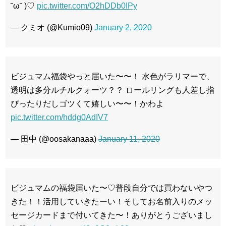
˘ω˘ )♡
pic.twitter.com/O2hDDb0IPy
— クミオ (@Kumio09)
January 2, 2020
ビジュマム福袋やっと届いた〜〜！ 水色がラリマーで、
透明は多分ルチルクォーツ？？ ロールリングも人差し指
ぴったりだしゴツくて嬉しい〜〜！かわよ
pic.twitter.com/hddg0AdIV7
— 田中 (@oosakanaaa)
January 11, 2020
ビジュマムの福袋届いた〜♡普段自分では買わないやつ
きた！！活用していきたーい！そしてお名前入りのメッ
セージカードまで付いてきた〜！ありがとうございまし