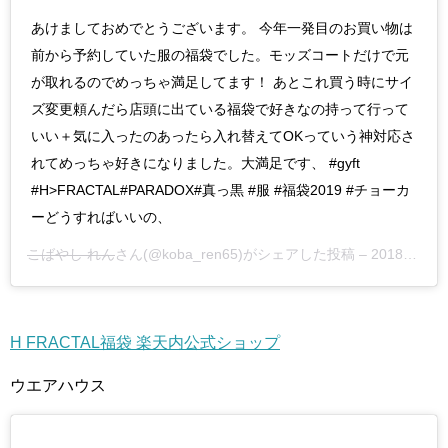
あけましておめでとうございます。 今年一発目のお買い物は
前から予約していた服の福袋でした。モッズコートだけで元
が取れるのでめっちゃ満足してます！ あとこれ買う時にサイ
ズ変更頼んだら店頭に出ている福袋で好きなの持って行って
いい＋気に入ったのあったら入れ替えてOKっていう神対応さ
れてめっちゃ好きになりました。大満足です、 #gyft
#H>FRACTAL#PARADOX#真っ黒 #服 #福袋2019 #チョーカ
ーどうすればいいの、
こばやし れん
さん(@koba_ren65)がシェアした投稿 –
2018年12月月31日午後10時08分PST
H FRACTAL福袋 楽天内公式ショップ
ウエアハウス