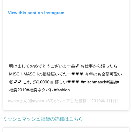
View this post on Instagram
明けましておめでとうございます🌅💕 お仕事から帰ったら
MISCH MASCHの福袋届いてたー💗💗💗 今年のも全部可愛い
😍💕💕 これで¥10000🎀 嬉しい💗💗💗 #mischmasch#福袋#
福袋2019#福袋ネタバレ#fashion
ayaka
さん(@ayaka.k63)がシェアした投稿 –
2019年 1月月1日午前6時05分PST
ミッシュマッシュ福袋の詳細はこちら