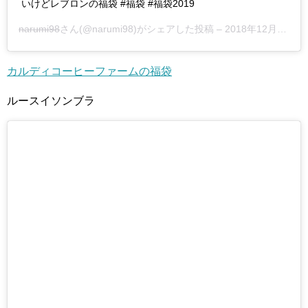
いけどレブロンの福袋 #福袋 #福袋2019
narumi98
さん(@narumi98)がシェアした投稿 –
2018年12月月31日午後10時57分PST
カルディコーヒーファームの福袋
ルースイソンブラ