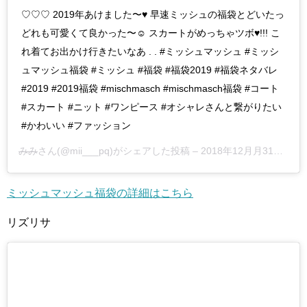
♡♡♡ 2019年あけました〜♥️ 早速ミッシュの福袋とどいたっ
どれも可愛くて良かった〜☺️ スカートがめっちゃツボ♥️!!! こ
れ着てお出かけ行きたいなあ . . #ミッシュマッシュ #ミッシ
ュマッシュ福袋 #ミッシュ #福袋 #福袋2019 #福袋ネタバレ
#2019 #2019福袋 #mischmasch #mischmasch福袋 #コート
#スカート #ニット #ワンピース #オシャレさんと繋がりたい
#かわいい #ファッション
みみ
さん(@mii___pq)がシェアした投稿 –
2018年12月月31日午後10時02分PST
ミッシュマッシュ福袋の詳細はこちら
リズリサ