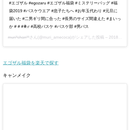
#エゴザル #egozaru #エゴザル福袋 #ミステリーバッグ #福
袋2019 #バスケウエア #息子たちへ #お年玉代わり #元旦に
届いた #二男ギリ間に合った #長男のサイズ間違えた #まいっ
か # # #⛹️‍♂️ #高校バスケ #バスケ部 #男バス
muri*chan**
さん(@muri_amecoca)がシェアした投稿 –
2018年12月月31日午後10時15分PST
エゴザル福袋を楽天で探す
キャンメイク