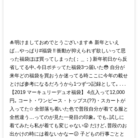
🎍明けましておめでとうございます🎍 新年といえ
ば…やっぱり#福袋 !! 衝動が抑えられず欲しいって思
った福袋ほぼ買ってしまった(；＿；) 新年初日から反
省してる中､今日ポチッてた福袋3つ届いた😳 自分が
来年どの福袋を買おうか迷ってる時ここに今年の載せ
とけば参考になるだろうから1つずつ記録として｡ . . .
【2019 マーキュリーデュオ福袋】 4点入って12,000
円｡ コート・ワンピース・トップス(??)・スカートが
入ってた✩ 全部落ち着いた色で普段自分が着てる服と
全然違う…ってのが見た一発目の印象｡ でも､試しに
着てみたら私が着ても変じゃない😲 だけど､普段のお
出かけの時には着ないかなー😕 子どもの行事ごとと