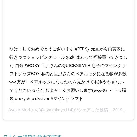
明けましておめでとうございます٩(ˊᗜˋ*)و 元旦から両実家に
行きつつショッピングモールを2軒まわって福袋買ってきまし
た 自分のROXY 旦那さんのQUICKSILVER 息子のマインクラ
フトグッズBOX 私のと旦那さんのペアルックになる物が多数
ww 万が一ペアルックになったのを見かけても冷やかさない
でくださいね 今年もよろしくお願いします(๑•̀ω•́ฅ) ・ ・ #福
袋 #roxy #quicksilver #マインクラフト
Ayako Mori
さん(@ayakokaya114)がシェアした投稿 –
2019年 1月月1日午前6時50分PST
ロキシー福袋を楽天で探す。