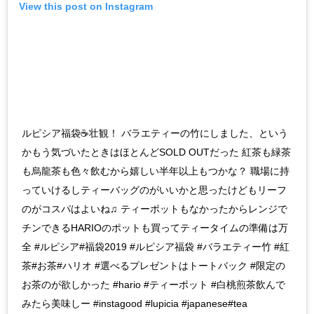
View this post on Instagram
ルピシア福袋☕壮観！ バラエティーの竹にしました、という
かもう気づいたときはほとんどSOLD OUTだった 紅茶も緑茶
も烏龍茶も色々飲むから嬉しい半年以上もつかな？ 職場に持
っていけるしティーバッグのがいいかと思ったけどもリーフ
のがコスパはよいね♫ ティーポットもなかったからレンジで
チンできるHARIOのポットも買ってティータイムの準備は万
全 #ルピシア#福袋2019 #ルピシア福袋 #バラエティー竹 #紅
茶#お茶#ハリオ #選べるプレゼントはトートバック #限定の
お茶のが欲しかった #hario #ティーポット #白桃煎茶飲んで
みたら美味しー #instagood #lupicia #japanese#tea