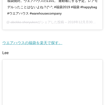
福袋開封。ウエアハウスの1101。 通勤着にする予定。レアモ
デルったことはないよね？(^-^; #福袋2019 #福袋 #happybag
#ウエアハウス #warehousecompany
@
abekko.shoryuken
がシェアした投稿 –
2018年12月月30日午後9時31分PST
ウエアハウスの福袋を楽天で探す。
Lee