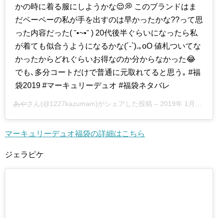
かの時に着る服にしようかな😌💭 このブランドはま
だペーペーの私が手を出すのは早かったかな??って思
った内容だった( ˘•~•˘ ) 20代後半ぐらいになったら私
が着ても似合うようになるかな(´-`).｡oO 値札ついてな
かったからどれぐらいお得なのか分からなかった😂
でも､多分コートだけで普通に元取れてると思う｡ #福
袋2019 #マーキュリーデュオ #福袋ネタバレ
あや
さん(@1227kazumam)がシェアした投稿 –
2019年 1月月1日午前6時44分PST
マーキュリーデュオ福袋の詳細はこちら
ジェラピケ