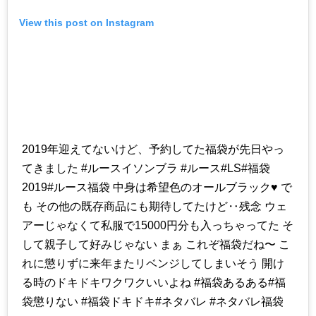
View this post on Instagram
2019年迎えてないけど、予約してた福袋が先日やっ
てきました #ルースイソンブラ #ルース#LS#福袋
2019#ルース福袋 中身は希望色のオールブラック♥️ で
も その他の既存商品にも期待してたけど‥残念 ウェ
アーじゃなくて私服で15000円分も入っちゃってた そ
して親子して好みじゃない まぁ これぞ福袋だね〜 こ
れに懲りずに来年またリベンジしてしまいそう 開け
る時のドキドキワクワクいいよね #福袋あるある#福
袋懲りない #福袋ドキドキ#ネタバレ #ネタバレ福袋