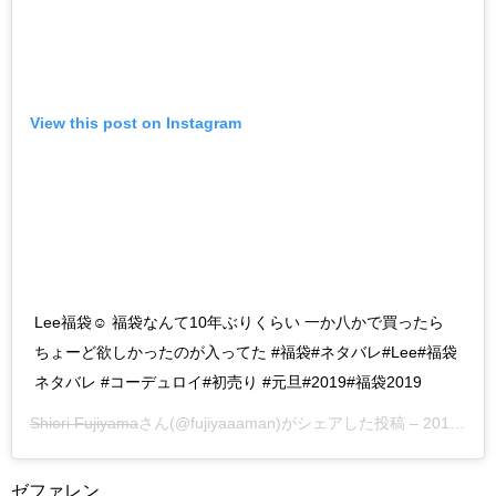
View this post on Instagram
Lee福袋☺︎ 福袋なんて10年ぶりくらい 一か八かで買ったら
ちょーど欲しかったのが入ってた #福袋#ネタバレ#Lee#福袋
ネタバレ #コーデュロイ#初売り #元旦#2019#福袋2019
Shiori Fujiyama
さん(@fujiyaaaman)がシェアした投稿 –
2018年12月月31日午後10時03分PST
ゼファレン