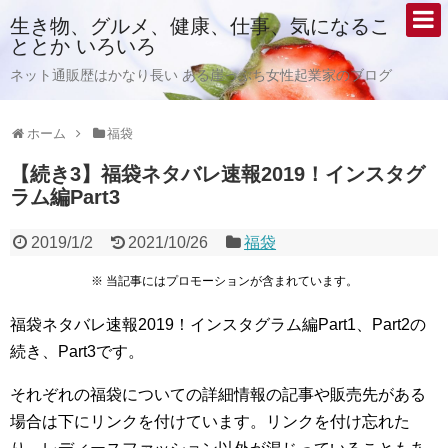
生き物、グルメ、健康、仕事、気になるこ
ととか いろいろ
ネット通販歴はかなり長い ある崖っぷち女性起業家のブログ
ホーム
福袋
【続き3】福袋ネタバレ速報2019！インスタグ
ラム編Part3
2019/1/2
2021/10/26
福袋
※ 当記事にはプロモーションが含まれています。
福袋ネタバレ速報2019！インスタグラム編Part1、Part2の
続き、Part3です。
それぞれの福袋についての詳細情報の記事や販売先がある
場合は下にリンクを付けています。リンクを付け忘れた