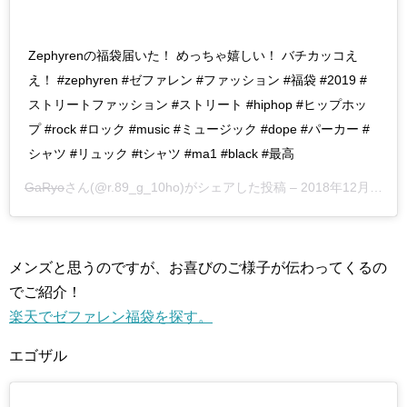
Zephyrenの福袋届いた！ めっちゃ嬉しい！ バチカッコえ
え！ #zephyren #ゼファレン #ファッション #福袋 #2019 #
ストリートファッション #ストリート #hiphop #ヒップホッ
プ #rock #ロック #music #ミュージック #dope #パーカー #
シャツ #リュック #tシャツ #ma1 #black #最高
GaRyo
さん(@r.89_g_10ho)がシェアした投稿 –
2018年12月月31日午前5時17分PST
メンズと思うのですが、お喜びのご様子が伝わってくるの
でご紹介！
楽天でゼファレン福袋を探す。
エゴザル