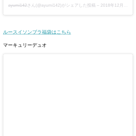
ayumi142
さん(@ayumi142)がシェアした投稿 –
2018年12月月30日午後4時38分PST
ルースイソンブラ福袋はこちら
マーキュリーデュオ