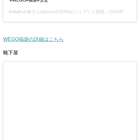
#WEGO#福袋#安定
そめや さき
さん(@sa.ki12034)がシェアした投稿 –
2019年 1月月1日午前2時40分PST
WEGO福袋の詳細はこちら
靴下屋