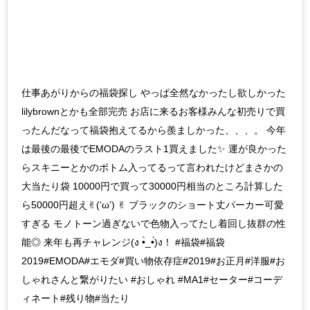
仕事あがりからの福袋探し やっぱ全然なかったし欲しかった
lilybrownとかも全部完売 お店に来るお客様みんな初売りで買
ったんだなって福袋抱えてるから羨ましかった、、、。 今年
は最後の最後でEMODAのラスト1買えました✨ 運が良かった
らスキニーとかのボトム入ってるって言われたけどまさかの
大当たり袋 10000円で買って30000円相当のところ計算した
ら50000円超え✌︎(‘ω’) ✌︎ ブラックのショート丈パーカー可愛
すぎる モノトーン過ぎないで色物入ってたし着回し抜群の性
能◎ 来年も再チャレンジ(ง •̀_•́)ง！ #福袋#福袋
2019#EMODA#エモダ#買い物依存症#2019#お正月#洋服#お
しゃれさんと繋がりたい #おしゃれ #MA1#セーター#コーデ
ィネート#残り物#当たり