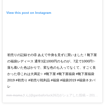
View this post on Instagram
初売りの記録その④ あえて中身を見ずに買いました！靴下屋
の福袋レディース 通常3足1000円のものが、7足で1000円✨
落ち着いた色ばかりで、変な色のも入ってなくて、すごく良
かった😍これは大満足✨ #靴下屋 #靴下屋福袋 #靴下屋福袋
2019 #初売り #初売り戦利品 #福袋 #福袋2019 #福袋ネタバ
レ
mm mama
さん(@ganbaforluck262)がシェアした投稿 –
2018年12月月31日午後9時14分PST