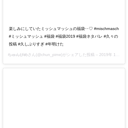
楽しみにしていたミッシュマッシュの福袋‥♡ #mischmasch
#ミッシュマッシュ #福袋 #福袋2019 #福袋ネタバレ #久々の
投稿 #久しぶりすぎ #年明けた
ちゅんぴめ
さん(@chun_pime)がシェアした投稿 –
2019年 1月月1日午前6時30分PST