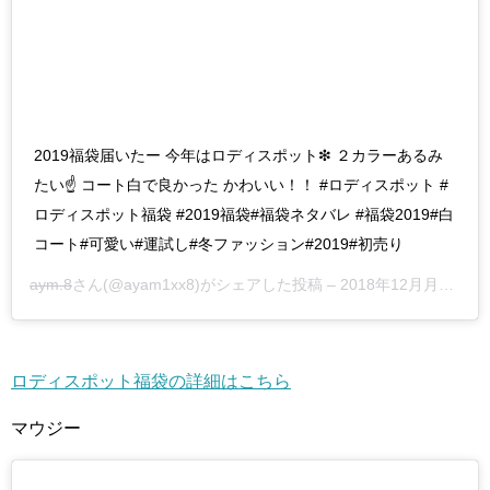
2019福袋届いたー 今年はロディスポット❇ ２カラーあるみ
たい☝ コート白で良かった かわいい！！ #ロディスポット #
ロディスポット福袋 #2019福袋#福袋ネタバレ #福袋2019#白
コート#可愛い#運試し#冬ファッション#2019#初売り
aym.8
さん(@ayam1xx8)がシェアした投稿 –
2018年12月月31日午後10時06分PST
ロディスポット福袋の詳細はこちら
マウジー