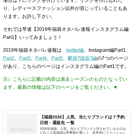
場合は下にリンクを付けています。リンクを付け忘れた
り、レディースファッション以外が混じっていることもあ
ります。お許し下さい。
それでは早速【2019年福袋ネタバレ速報インスタグラム編
Part1】いってみましょう！
2019年福袋ネタバレ速報は
twitter編
、Instagram編Part1、
Part2
、
Part3
、
Part4
、
Part5
、
鬱袋?謎袋?編
の7つのページ
があり、こちらのページはインスタグラム編のPart1です。
注）こちらに記載の内容は過去シーズンのものとなってい
ます。最新の情報は以下のページをご覧ください。▼
【福袋2026】人気、当たりブランドは？予約
日程・通販先 一覧
2026年福袋。人気、当たりブランドと評されているものは
どれ？人気福袋は争奪戦が激しく、近年特にファッション