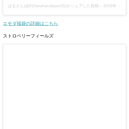
はるさん(@01haruharubiyori31)がシェアした投稿 –
2019年 1月月2日午前7時29分PST
エモダ福袋の詳細はこちら
ストロベリーフィールズ