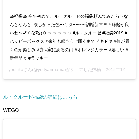
👜福袋👜 今年初めて、ル・クルーゼの福袋頼んでみたら〜な
んとなんと‼️欲しかった色〜キタ〜〜〜🙌🙌新年早々縁起が良
いわ〜💕Ｏ(≧∇≦)Ｏ ✨ ✨ ✨ ✨ ✨ #ル・クルーゼ #福袋2019 #
ハッピーボックス #来年も頼もう #届くまでドキドキ #何が届
くのか楽しみ #赤 #家にあるのは #オレンジカラー #嬉しい #
新年早々 #ラッキー
yoshiko
さん(@yottyanmama)がシェアした投稿 –
2018年12月月31日午後8時53分PST
ル・クルーゼ福袋の詳細はこちら
WEGO