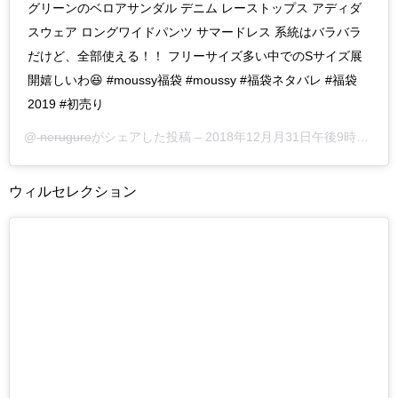
グリーンのベロアサンダル デニム レーストップス アディダ
スウェア ロングワイドパンツ サマードレス 系統はバラバラ
だけど、全部使える！！ フリーサイズ多い中でのSサイズ展
開嬉しいわ😆 #moussy福袋 #moussy #福袋ネタバレ #福袋
2019 #初売り
@
nerugure
がシェアした投稿 –
2018年12月月31日午後9時16分PST
ウィルセレクション