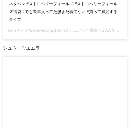
ネタバレ #ストロベリーフィールズ #ストロベリーフィール
ズ福袋 #でも去年入ってた服まだ着てない #買って満足する
タイプ
belleさん(@bellewedding1567)がシェアした投稿 –
2019年 1月月2日午前8時16分PST
シュウ・ウエムラ