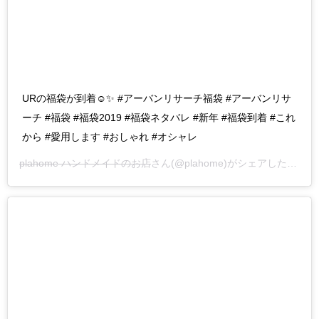
URの福袋が到着☺︎✨ #アーバンリサーチ福袋 #アーバンリサ
ーチ #福袋 #福袋2019 #福袋ネタバレ #新年 #福袋到着 #これ
から #愛用します #おしゃれ #オシャレ
plahome ハンドメイドのお店
さん(@plahome)がシェアした投稿 –