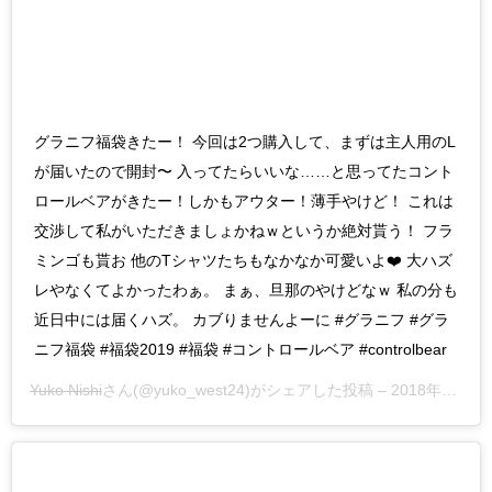
グラニフ福袋きたー！ 今回は2つ購入して、まずは主人用のL
が届いたので開封〜 入ってたらいいな……と思ってたコント
ロールベアがきたー！しかもアウター！薄手やけど！ これは
交渉して私がいただきましょかねｗというか絶対貰う！ フラ
ミンゴも貰お 他のTシャツたちもなかなか可愛いよ❤️ 大ハズ
レやなくてよかったわぁ。 まぁ、旦那のやけどなｗ 私の分も
近日中には届くハズ。 カブりませんよーに #グラニフ #グラ
ニフ福袋 #福袋2019 #福袋 #コントロールベア #controlbear
Yuko Nishi
さん(@yuko_west24)がシェアした投稿 –
2018年12月月31日午後10時02分PST