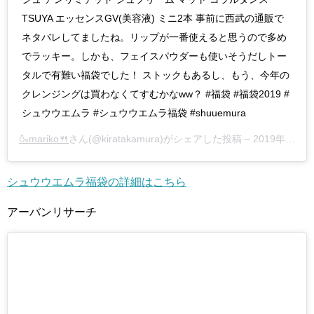
TSUYA エッセンスGV(美容液) ミニ2本 事前に西武の通販で
ネタバレしてましたね。リップが一番使えると思うので多め
でラッキー。しかも、フェイスパウダーも使いそうだしトー
タルで有難い福袋でした！ ストックもあるし、もう、今年の
クレンジングは買わなくてすむかなww？ #福袋 #福袋2019 #
シュウウエムラ #シュウウエムラ福袋 #shuuemura
🍶mariko🍴
さん(@kiratakamura)がシェアした投稿 –
2019年 1月月1日午前1時22分PST
シュウウエムラ福袋の詳細はこちら
アーバンリサーチ