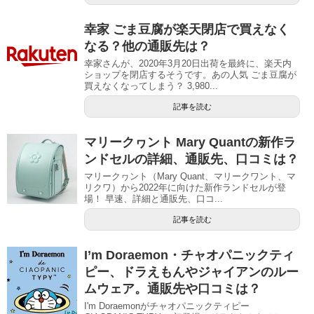
幸家 ごま豆腐が楽天閉店で買えなく
なる？他の通販先は？
幸家さんが、2020年3月20日出荷を最終に、楽天内
ショップを閉店するそうです。あの人気 ごま豆腐が
買えなくなってしまう？ 3,980...
記事を読む
マリークヮント Mary Quantの新作ラ
ンドセルの詳細、通販先、口コミは？
マリークヮント（Mary Quant、マリークワント、マ
リクワ）から2022年に向けた新作ランドセルが登
場！ 早速、詳細と通販先、口コ...
記事を読む
I’m Doraemon・チャオパニックティ
ピー、ドラえもんやジャイアンのルー
ムウェア。通販先や口コミは？
I'm Doraemonがチャオパニックティピー