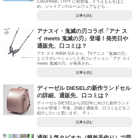
CIAOPANIC TYPY に初登場。ドラえもんをはじ
め、ジャイアンのルームウェアなども...
記事を読む
アナスイ・鬼滅の刃コラボ「アナ ス
イ meets 鬼滅の刃」登場！発売日や
通販先、口コミは？
アナ スイ ANNA SUI から、TVアニメ「鬼滅の刃」
とコラボレーションした初コレクション「アナ スイ
meets 鬼滅の刃」が発表され...
記事を読む
ディーゼル DIESELの新作ランドセル
の詳細、通販先、口コミは？
ディーゼル DIESELから2022年に向けた新作ランド
セルが登場！ 早速、詳細と通販先、口コミなどをご
紹介したいと思います。 ディ...
記事を読む
通販人気タピオカ（簡単手作り）で罪