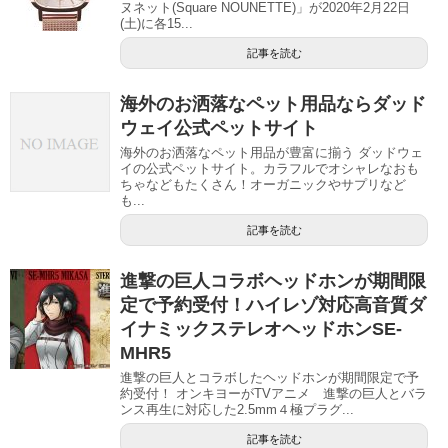
ヌネット(Square NOUNETTE)」が2020年2月22日
(土)に各15...
記事を読む
海外のお洒落なペット用品ならダッド
ウェイ公式ペットサイト
海外のお洒落なペット用品が豊富に揃う ダッドウェ
イの公式ペットサイト。カラフルでオシャレなおも
ちゃなどもたくさん！オーガニックやサプリなど
も...
記事を読む
進撃の巨人コラボヘッドホンが期間限
定で予約受付！ハイレゾ対応高音質ダ
イナミックステレオヘッドホンSE-
MHR5
進撃の巨人とコラボしたヘッドホンが期間限定で予
約受付！ オンキヨーがTVアニメ 進撃の巨人とバラ
ンス再生に対応した2.5mm４極プラグ...
記事を読む