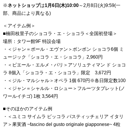
※
ネットショップ
は
1月6日(木)10:00
～2月8日(火)9:59(一
部、商品により異なる)
＜アイテム例＞
■楠田枝里子のショコラ・エ・ショコラ＜全国初登場＞
場所：タワー館9F 特設会場
・＜ジャン＝ポール・エヴァン＞ボンボン ショコラ6個 ミ
ュージック「ショコラ・エ・ショコラ」2,960円
・＜ピエール・エルメ・パリ＞アソリュティマン ド ショコ
ラ 8個入「ショコラ・エ・ショコラ」限定 3,672円
・＜ジル・マルシャル＞オペラ 1個 670円※各日限定数100
・＜ジャン＝シャルル・ロシュー＞フルーツタブレット(ノ
ワールイチゴ) 1枚 3,564円
■そのほかのアイテム例
・＜ユミコ サイムラ ピッコラ パスティッチェリア イタリ
ア＞果実酒 ~fascino del gusto originale giapponese~ 4粒