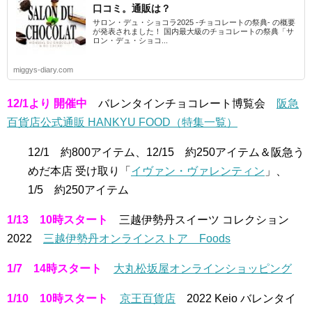
口コミ。通販は？
サロン・デュ・ショコラ2025 -チョコレートの祭典- の概要
が発表されました！ 国内最大級のチョコレートの祭典「サ
ロン・デュ・ショコ...
miggys-diary.com
12/1より 開催中
バレンタインチョコレート博覧会
阪急
百貨店公式通販 HANKYU FOOD（特集一覧）
12/1 約800アイテム、12/15 約250アイテム＆阪急う
めだ本店 受け取り「
イヴァン・ヴァレンティン
」、
1/5 約250アイテム
1/13 10時スタート
三越伊勢丹スイーツ コレクション
2022
三越伊勢丹オンラインストア Foods
1/7 14時スタート
大丸松坂屋オンラインショッピング
1/10 10時スタート
京王百貨店
2022 Keio バレンタイ