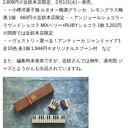
2,808円※近鉄本店限定、2月1日(火)～発売。
・＜小樽洋菓子舗 ルタオ＞梅酒グラッセ レモングラス梅
酒 1個 660円※近鉄本店限定・＜アンジュールショコラ＞
ラウンドショコラ MIXベリー×RUBYショコラ 1枚 3,201円
※関西では近鉄本店限定
・＜ヴェストリ＞選べる！アンティーカ ジャンドゥイア1
全10色 各1個 1,944円※オリジナルスプーン付 など
また、編集時未発表ですが、近鉄さんでは例年、湯布院 ジ
ャズとようかんも出品されていますね。