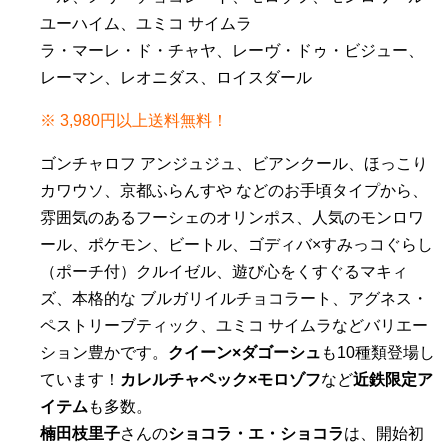
ユーハイム、ユミコ サイムラ
ラ・マーレ・ド・チャヤ、レーヴ・ドゥ・ビジュー、
レーマン、レオニダス、ロイスダール
※ 3,980円以上送料無料！
ゴンチャロフ アンジュジュ、ビアンクール、ほっこり
カワウソ、京都ふらんすや などのお手頃タイプから、
雰囲気のあるフーシェのオリンポス、人気のモンロワ
ール、ポケモン、ビートル、ゴディバ×すみっコぐらし
（ポーチ付）クルイゼル、遊び心をくすぐるマキィ
ズ、本格的な ブルガリイルチョコラート、アグネス・
ペストリーブティック、ユミコ サイムラなどバリエー
ション豊かです。
クイーン×ダゴーシュ
も10種類登場し
ています！
カレルチャペック×モロゾフ
など
近鉄限定ア
イテム
も多数。
楠田枝里子
さんの
ショコラ・エ・ショコラ
は、開始初