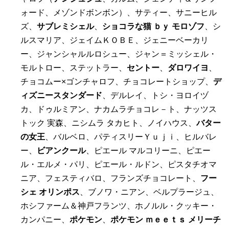
ォード、メゾンドボンボン）、サティー、サニーヒル
ズ、
サブレミシェル
、
ショコラな猫 ｂｙ モロゾフ
、シ
ルスマリア、ジェイムＫＯＢＥ、ジェニーベーカリ
ー、ジャンシャルルロシュー、ジャン＝ミッシェル・
モルトロー、ステットラー、
セントー
、
ダロワイヨ
、
チョコムー×ゴンチャロフ、チョコレートショップ、
デ
ィズニースタンダード
、デルレイ、トシ・ヨロイヅ
カ、ドゥルミアン、ナカムラチョコレ－ト、ナッツス
トック 実森、ニシムラ タカヒト、ノイハウス、
バター
の女王
、バルベロ、パティスリーＹｕｊｉ、ヒルバレ
ー、
ビアンクール
、ピエール マルコリーニ、ピエー
ル・エルメ・パリ、ピエール・ルドン、ピスタチオマ
ニア、フェスティバロ、フランズチョコレート、
フー
シェ オリンポス
、ブノワ・ニアン、ベルプラージュ、
ホシファーム＆神戸フランツ、ホノルル・クッキー・
カンパニー、
ポケモン
、
ポケモン ｍｅｅｔｓ メリーチ