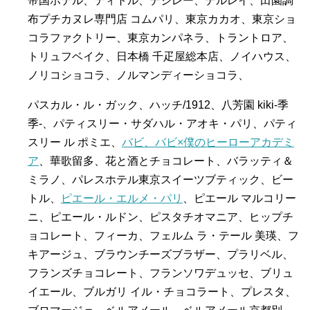
帝国ホテル、ティトル、デジレー、デルレイ、田園調
布プチカヌレ専門店 コムパリ、東京カカオ、東京ショ
コラファクトリー、東京カンパネラ、トラントロア、
トリュフベイク、日本橋 千疋屋総本店、ノイハウス、
ノリコショコラ、ノルマンディーショコラ、
パスカル・ル・ガック、ハッチ/1912、八芳園 kiki-季
季-、パティスリー・サダハル・アオキ・パリ、パティ
スリー ル ポミエ、
バビ、バビ×僕のヒーローアカデミ
ア
、華歌留多、花と酒とチョコレート、バラッティ＆
ミラノ、パレスホテル東京スイーツブティック、ビー
トル、
ピエール・エルメ・パリ
、ピエール マルコリー
ニ、ピエール・ルドン、ピスタチオマニア、ヒップチ
ョコレート、フィーカ、フェルム ラ・テール 美瑛、フ
キアージュ、ブラウンチーズブラザー、プラリベル、
フランズチョコレート、フランソワデュッセ、ブリュ
イエール、ブルガリ イル・チョコラート、プレスタ、