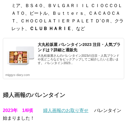
ミア、ＢＳ４０、ＢＶＬＧＡＲＩ ＩＬ ＣＩＯＣＣＯＬ
ＡＴＯ、ビートル、Ｂｕｔｔｅｒｓ、ＣＡＣＡＯＣＡ
Ｔ、ＣＨＯＣＯＬＡＴＩＥＲ ＰＡＬＥＴ Ｄ’ＯＲ、クラ
レット、
ＣＬＵＢ ＨＡＲＩＥ
、など
大丸松坂屋 バレンタイン2023 注目・人気ブラ
ンドは？詳細と通販先
大丸松坂屋さんのバレンタイン2023の注目・人気ブランド
や見どころなどをピックアップしてご紹介したいと思いま
す。 バレンタイン2023...
miggys-diary.com
婦人画報のバレンタイン
2023年 1/6頃
婦人画報のお取り寄せ
バレンタイン
始まりました！