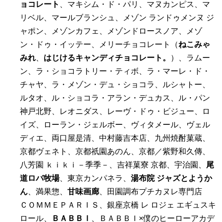
ョコレート
、マキシム・ド・パリ、マヌカンピス、マ
リベル、マールブランシュ、メゾン ランドゥメンヌ ジ
ャポン、メゾンカフェ、メゾンドロースノア、メゾ
ン・ドゥ・イッテー、メリーチョコレート（
ねこみゃ
みれ
、
はじけるキャンディチョコレート。
）、ラムー
ン、ラ・ショコラトリー・ティボ、ラ・マーレ・ド・
チャヤ、ラ・メゾン・デュ・ショコラ、ルシャトー、
ルタオ、ル・ショコラ・アラン・デュカス、ル・パン
神戸北野、レオニダス、レーヴ・ドゥ・ビジュー、ロ
イズ、ローラン・ジェルボー、ヴィタメール、ヴェル
ディエ、両口屋是清、中村藤吉本店、九州焼酎菓蔵、
京都ヴェネト、京都祇園あのん、京都／紫野和久傳、
八芳園 ｋｉｋｉ－季季－、吉祥菓寮 京都、宇治園、
尾
道ロバ牧場
、東京カンパネラ、
湯布院 ジャズとようか
ん
、満果惣、
甘味画廊
、田園調布プチカヌレ専門店
ＣＯＭＭＥＰＡＲＩＳ、銀座京橋 レ ロジェ エギュスキ
ロール、
ＢＡＢＢＩ
、ＢＡＢＢＩ×僕のヒーローアカデ