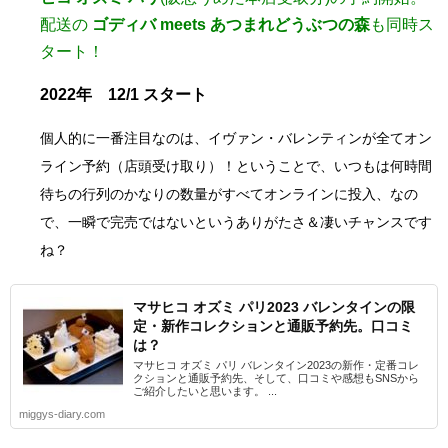
配送の
ゴディバ meets あつまれどうぶつの森
も同時ス
タート！
2022年 12/1 スタート
個人的に
一番注目なのは、イヴァン・バレンティンが全てオン
ライン予約（店頭受け取り）！ということで、いつもは何時間
待ちの行列のかなりの数量がすべてオンラインに投入、なの
で、一瞬で完売ではないというありがたさ＆凄いチャンスです
ね？
マサヒコ オズミ パリ2023 バレンタインの限
定・新作コレクションと通販予約先。口コミ
は？
マサヒコ オズミ パリ バレンタイン2023の新作・定番コレ
クションと通販予約先、そして、口コミや感想もSNSから
ご紹介したいと思います。 ...
miggys-diary.com