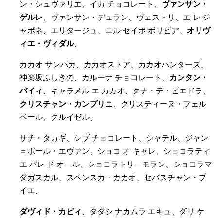
ン・シュヴァリエ、イカ チョコレート、
ヴァンサン・
ゲルレ
、ヴァンサン・デュラン、ヴェストリ、エ レ ジ
ャポネ、エリタージュ、エル セイボ ボリビア、
オリヴ
ィエ・ヴィダル
、
カカオ サンパカ、カカオストア、カカオハンターズ、
神楽坂ふしきの、カルーナ チョコレート、
カンタン・
バイィ
、キャラメル エ カカオ、クナ・デ・ピエドラ、
クリスチャン・カンプリニ
、クリスティーヌ・フェル
ベール、クルイゼル、
サチ・タカギ、シブ チョコレート、シャテル、ジャン
＝ポール・エヴァン、ショコ オ キャレ、ショコラティ
エ パレ ド オール、ショコラトリーモラン、ショコラマ
ダガスカル、スベンスカ・カカオ、セバスチャン・ブ
イエ、
ダヴィド・カピィ
、タダシ ナカムラ エキュ、ダリ ケ