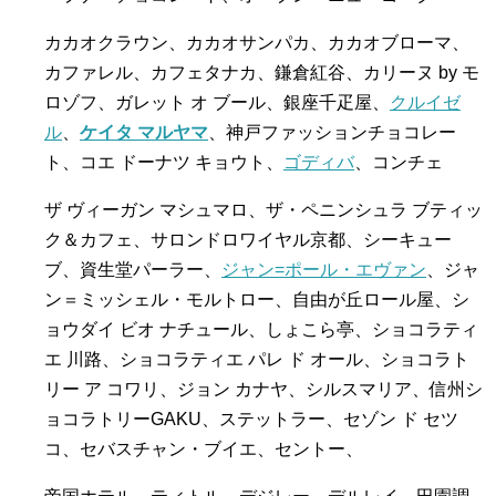
カカオクラウン、カカオサンパカ、カカオブローマ、
カファレル、カフェタナカ、鎌倉紅谷、カリーヌ by モ
ロゾフ、ガレット オ ブール、銀座千疋屋、
クルイゼ
ル
、
ケイタ マルヤマ
、神戸ファッションチョコレー
ト、コエ ドーナツ キョウト、
ゴディバ
、コンチェ
ザ ヴィーガン マシュマロ、ザ・ペニンシュラ ブティッ
ク＆カフェ、サロンドロワイヤル京都、シーキュー
ブ、資生堂パーラー、
ジャン=ポール・エヴァン
、ジャ
ン＝ミッシェル・モルトロー、自由が丘ロール屋、シ
ョウダイ ビオ ナチュール、しょこら亭、ショコラティ
エ 川路、ショコラティエ パレ ド オール、ショコラト
リー ア コワリ、ジョン カナヤ、シルスマリア、信州シ
ョコラトリーGAKU、ステットラー、セゾン ド セツ
コ、セバスチャン・ブイエ、セントー、