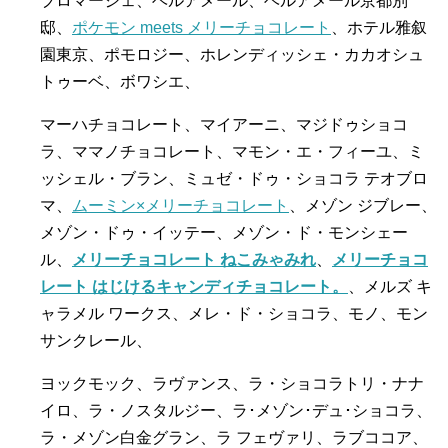
ブロマージェ、ベルアメール、ベルアメール京都別
邸、
ポケモン meets メリーチョコレート
、ホテル雅叙
園東京、ポモロジー、ホレンディッシェ・カカオシュ
トゥーベ、ボワシエ、
マーハチョコレート、マイアーニ、マジドゥショコ
ラ、ママノチョコレート、マモン・エ・フィーユ、ミ
ッシェル・ブラン、ミュゼ・ドゥ・ショコラ テオブロ
マ、
ムーミン×メリーチョコレート
、メゾン ジブレー、
メゾン・ドゥ・イッテー、メゾン・ド・モンシェー
ル、
メリーチョコレート ねこみゃみれ
、
メリーチョコ
レート はじけるキャンディチョコレート。
、メルズ キ
ャラメル ワークス、メレ・ド・ショコラ、モノ、モン
サンクレール、
ヨックモック、ラヴァンス、ラ・ショコラトリ・ナナ
イロ、ラ・ノスタルジー、ラ･メゾン･デュ･ショコラ、
ラ・メゾン白金グラン、ラ フェヴァリ、ラブココア、