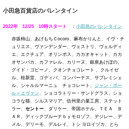
小田急百貨店のバレンタイン
2022年 12/25 10時スタート
：
小田急のバレンタイン
赤坂柿山、あげもちＣocoro、麻布かりんと、イヴ・チ
ュリエス、ヴァンデンダー、ヴェストリ、ヴェルディ
エ、エクチュア、オリンポス、カカオキャット、カカ
オサンパカ、カファレル、カリーヌ、銀座あけぼの、
グイド・ゴビーノ、クオンチョコレート 、クルイゼ
ル、桂新堂、ゴディバ、コンパーテス、サブレミシェ
ル、シャルルマーニュ チョコレート、
ジャン・ポー
ル＝エヴァン
、ショコラトリー・サンドグラス、ショ
コラな猫、シルスマリア、信州里の菓工房、ステット
ラー、
セントー
、ダリケー、帝国ホテル、ＴＥＡ Ｂ
ＡＲ、ディックブルーナｂｙモロゾフ、デジレー、デ
メル、デリーモ、デルレイ、トシ ヨロイヅカ、とら