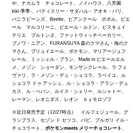
や、ナカムラ チョコレート、ノイハウス、八芳園
kiki-季季-、パティスリー・サダハル・アオキ・パリ、
バニラビーンズ、Beetle、ビアンクール ポポル、ピエ
ール マルコリーニ、ピエール・ルドン、ビスキュイ
テリエ ブルトンヌ、ファットウィッチベーカリー、
ブノワ・ニアン、FURANSUYA 森のクマさん・海のク
マさん、ブリュイエール、ポケモン、マリアージュフ
レール、ミッシェル・ブラン、Made in ピエールエル
メ、メゾン ショーダン、モンサンクレール、ラ フェ
ヴァリ、ラ・メゾン・デュ・ショコラ、ラベイユ、ル
ショコラ ドゥ アッシュ、ル・ショコラ・アラン・デュ
カス、ル・ぺパン、ルイス・シェリー、ルシャトー、
レーマン、レオニダス、レオン ｂｙモロゾフ
※近日発売予定（12/27時点） イルフェジュール、グ
ランプラス、セゾン ド セツコ、バビ、ブルガリ イル・
チョコラート、
ポケモンmeets メリーチョコレート
、