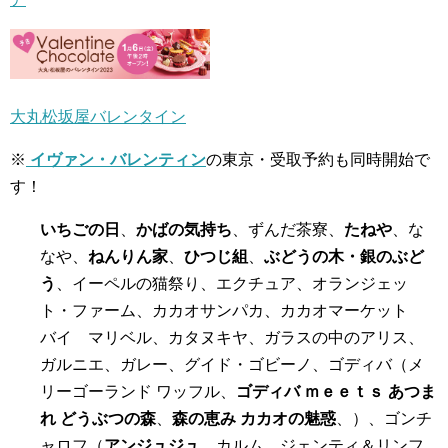
大丸松坂屋バレンタイン
※
イヴァン・バレンティン
の東京・受取予約も同時開始で
す！
いちごの日
、
かばの気持ち
、ずんだ茶寮、
たねや
、な
なや、
ねんりん家
、
ひつじ組
、
ぶどうの木・銀のぶど
う
、イーペルの猫祭り、エクチュア、オランジェッ
ト・ファーム、カカオサンパカ、カカオマーケット
バイ マリベル、カタヌキヤ、ガラスの中のアリス、
ガルニエ、ガレー、グイド・ゴビーノ、ゴディバ（メ
リーゴーランド ワッフル、
ゴディバ ｍｅｅｔｓ あつま
れ どうぶつの森
、
森の恵み カカオの魅惑
、）、ゴンチ
ャロフ（
アンジュジュ
、カルム、ジェンティ＆リンフ