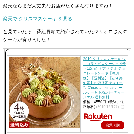
楽天ならまだ大丈夫なお店がたくさん有りますね！
楽天で クリスマスケーキ を見る。
と見ていたら、番組冒頭で紹介されていたクリオロさんの
ケーキが有りました！
2019 クリスマスケーキ シ
ョコラ・ピスターシュ 4号
（12cm）ピスタチオ チョ
コレートケーキ【冷凍
便】【送料込】【あす楽
対応】お取り寄せスイー
ツ X’mas christmas ホー
ルケーキ お祝 パーティー
ノエル 送料無料
価格：4550円（税込、送
料無料)
(2019/12/17時点)
楽天で購
入