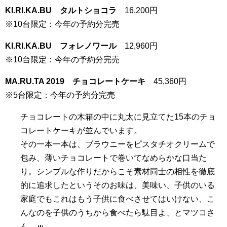
KI.RI.KA.BU タルトショコラ
16,200円
※10台限定：今年の予約分完売
KI.RI.KA.BU フォレノワール
12,960円
※10台限定：今年の予約分完売
MA.RU.TA 2019 チョコレートケーキ
45,360円
※5台限定：今年の予約分完売
チョコレートの木箱の中に丸太に見立てた15本のチョ
コレートケーキが並んでいます。
その一本一本は、ブラウニーをピスタチオクリームで
包み、薄いチョコレートで巻いてなめらかな口当た
り。シンプルな作りだからこそ素材同士の相性を徹底
的に追求したというそのお味は、美味い、子供のいる
家庭でもこれはもう子供に食べさせてはいけない、こ
んなのを子供のうちから食べたら駄目よ、とマツコさ
ん。ｗ