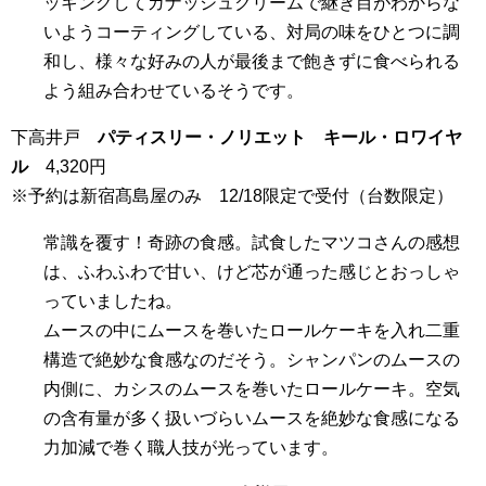
ッキングしてガナッシュクリームで継ぎ目がわからな
いようコーティングしている、対局の味をひとつに調
和し、様々な好みの人が最後まで飽きずに食べられる
よう組み合わせているそうです。
下高井戸
パティスリー・ノリエット キール・ロワイヤ
ル
4,320円
※予約は新宿髙島屋のみ 12/18限定で受付（台数限定）
常識を覆す！奇跡の食感。試食したマツコさんの感想
は、ふわふわで甘い、けど芯が通った感じとおっしゃ
っていましたね。
ムースの中にムースを巻いたロールケーキを入れ二重
構造で絶妙な食感なのだそう。シャンパンのムースの
内側に、カシスのムースを巻いたロールケーキ。空気
の含有量が多く扱いづらいムースを絶妙な食感になる
力加減で巻く職人技が光っています。