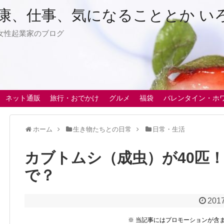
康、仕事、気になることとか い
女性起業家のブログ
ネット通販
旅行・おでかけ
グルメ
福袋
バレンタイン・ホ
ホーム
生き物たちとの日常
日常・生活
カブトムシ（成虫）が40匹
で？
2017
※ 当記事にはプロモーションが含