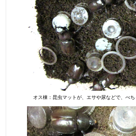
オス棟：昆虫マットが、エサや尿などで、べち