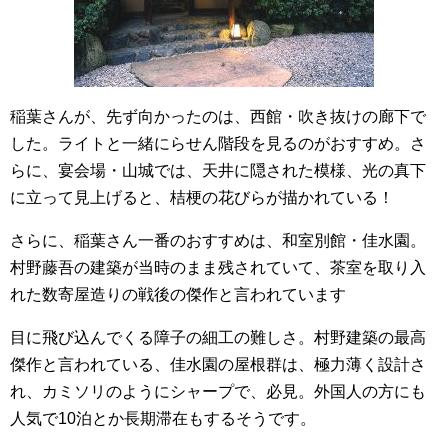
稲葉さんが、先ず向かったのは、西館・吹き抜けの廊下で
した。ライトと一緒にらせん階段を見るのがおすすめ。さ
らに、宴会場・山城では、天井に隠された模様、光の真下
に立って見上げると、桔梗の花びらが描かれている！
さらに、稲葉さん一番のおすすめは、和室別館・佳水園。
村野藤吾の建築が当時のまま残されていて、茶室を取り入
れた数寄屋造りの戦後の傑作と言われています
目に飛び込んでくる障子の細工の難しさ。村野建築の最高
傑作と言われている、佳水園の屋根群は、極力薄く設計さ
れ、カミソリのようにシャープで、必見。外国人の方にも
人気で10泊とか長期滞在もするそうです。