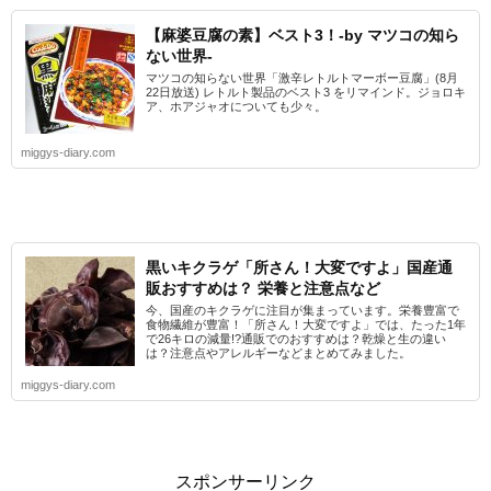
【麻婆豆腐の素】ベスト3！-by マツコの知ら
ない世界-
マツコの知らない世界「激辛レトルトマーボー豆腐」(8月
22日放送) レトルト製品のベスト3 をリマインド。ジョロキ
ア、ホアジャオについても少々。
miggys-diary.com
黒いキクラゲ「所さん！大変ですよ」国産通
販おすすめは？ 栄養と注意点など
今、国産のキクラゲに注目が集まっています。栄養豊富で
食物繊維が豊富！「所さん！大変ですよ」では、たった1年
で26キロの減量!?通販でのおすすめは？乾燥と生の違い
は？注意点やアレルギーなどまとめてみました。
miggys-diary.com
スポンサーリンク