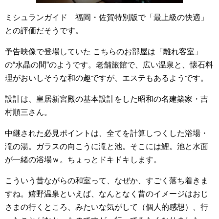
ミシュランガイド 福岡・佐賀特別版で「最上級の快適」
との評価だそうです。
予告映像で登場していた こちらのお部屋は「離れ客室」
の“水晶の間”のようです。老舗旅館で、広い温泉と、懐石料
理がおいしそうな和の趣ですが、エステもあるようです。
設計は、皇居新宮殿の基本設計をした昭和の名建築家・吉
村順三さん。
中継された必見ポイントは、全てを計算しつくした浴場・
滝の湯。ガラスの向こうに滝と池。そこには鯉。池と水面
が一緒の浴場ｗ。ちょっとドキドキします。
こういう昔ながらの和室って、なぜか、すごく落ち着きま
すね。嬉野温泉といえば、なんとなく昔のイメージはおじ
さまの行くところ、みたいな気がして（個人的感想）、行