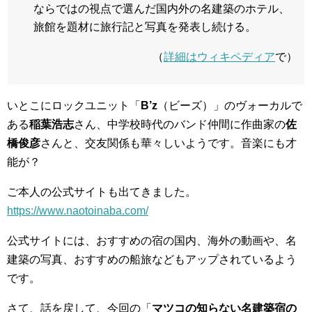
ならではの視点で選んだ国内外の名建築のホテル、
旅館を題材に旅行記と写真を発表し続ける。
（
詳細はウィキペディア
で）
いとこにロックユニット「
B’z
（ビーズ）」のヴォーカルで
ある
稲葉浩志
さん、中学校時代のバンド仲間に作曲家の
佐
橋俊彦
さんと、交友関係も華々しいようです。音楽にも才
能が？
ご本人の公式サイトも出てきました。
https://www.naotoinaba.com/
公式サイトには、おすすめの宿の国内、海外の動画や、名
建築の写真、おすすめの船旅などもアップされているよう
です。
さて、話を戻して、今回の「
マツコの知らない名建築宿の