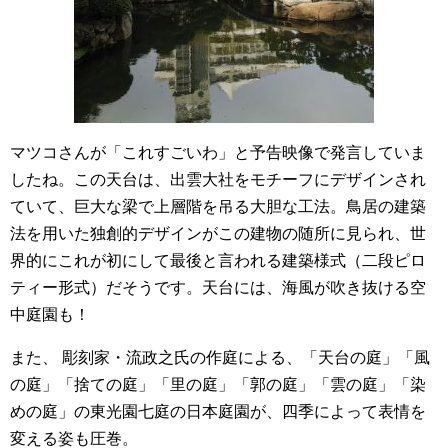
マツコさんが「これすごいわ」と予告映像で発言していま
したね。この天台は、出雲大社をモチーフにデザインされ
ていて、巨大な梁で上層階を吊る大胆な工法。鳥居の建築
法を用いた独創的デザインがこの建物の随所に見られ、世
界的にこれが初にして最後と言われる建築様式（二段ピロ
ティー形式）だそうです。天台には、海風が吹き抜ける空
中庭園も！
また、 彫刻家・流政之氏の作庭による、「天台の庭」「風
の庭」「捨ての庭」「里の庭」「郭の庭」「雲の庭」「染
めの庭」の東光園七庭の日本庭園が、四季によって表情を
変える姿も圧巻。