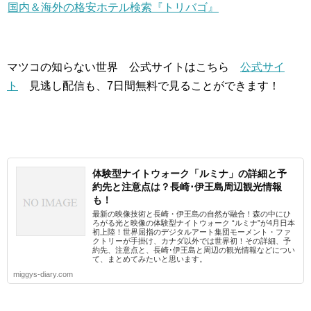
国内＆海外の格安ホテル検索『トリバゴ』
マツコの知らない世界 公式サイトはこちら
公式サイ
ト
見逃し配信も、7日間無料で見ることができます！
体験型ナイトウォーク「ルミナ」の詳細と予
約先と注意点は？長崎･伊王島周辺観光情報
も！
最新の映像技術と長崎・伊王島の自然が融合！森の中にひ
ろがる光と映像の体験型ナイトウォーク “ルミナ”が4月日本
初上陸！世界屈指のデジタルアート集団モーメント・ファ
クトリーが手掛け、カナダ以外では世界初！その詳細、予
約先、注意点と、長崎･伊王島と周辺の観光情報などについ
て、まとめてみたいと思います。
miggys-diary.com