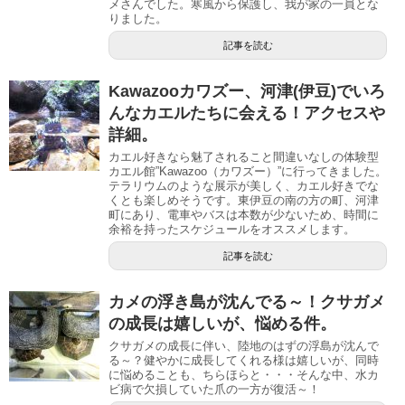
メさんでした。寒風から保護し、我が家の一員とな
りました。
記事を読む
Kawazooカワズー、河津(伊豆)でいろ
んなカエルたちに会える！アクセスや
詳細。
カエル好きなら魅了されること間違いなしの体験型
カエル館”Kawazoo（カワズー）”に行ってきました。
テラリウムのような展示が美しく、カエル好きでな
くとも楽しめそうです。東伊豆の南の方の町、河津
町にあり、電車やバスは本数が少ないため、時間に
余裕を持ったスケジュールをオススメします。
記事を読む
カメの浮き島が沈んでる～！クサガメ
の成長は嬉しいが、悩める件。
クサガメの成長に伴い、陸地のはずの浮島が沈んで
る～？健やかに成長してくれる様は嬉しいが、同時
に悩めることも、ちらほらと・・・そんな中、水カ
ビ病で欠損していた爪の一方が復活～！