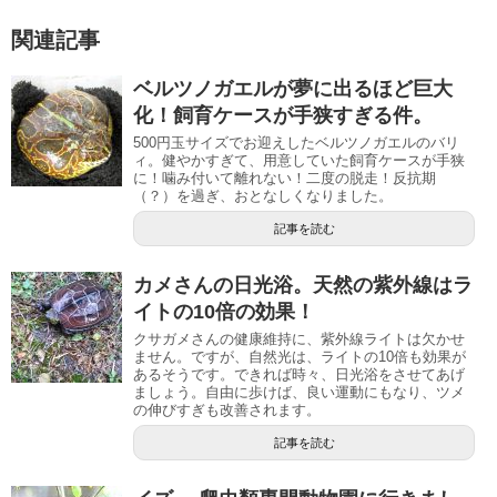
関連記事
ベルツノガエルが夢に出るほど巨大
化！飼育ケースが手狭すぎる件。
500円玉サイズでお迎えしたベルツノガエルのバリ
ィ。健やかすぎて、用意していた飼育ケースが手狭
に！噛み付いて離れない！二度の脱走！反抗期
（？）を過ぎ、おとなしくなりました。
記事を読む
カメさんの日光浴。天然の紫外線はラ
イトの10倍の効果！
クサガメさんの健康維持に、紫外線ライトは欠かせ
ません。ですが、自然光は、ライトの10倍も効果が
あるそうです。できれば時々、日光浴をさせてあげ
ましょう。自由に歩けば、良い運動にもなり、ツメ
の伸びすぎも改善されます。
記事を読む