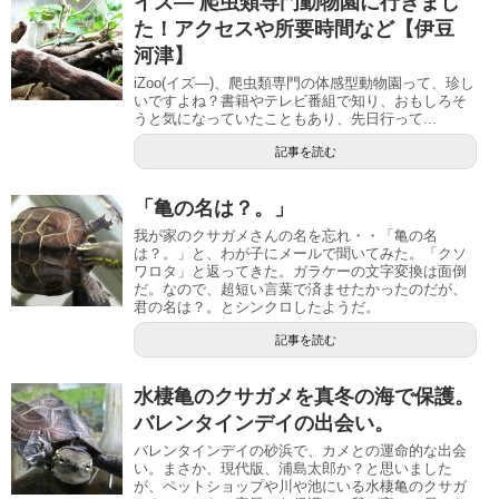
イズ― 爬虫類専門動物園に行きまし
た！アクセスや所要時間など【伊豆
河津】
iZoo(イズ―)、爬虫類専門の体感型動物園って、珍し
いですよね？書籍やテレビ番組で知り、おもしろそ
うと気になっていたこともあり、先日行って...
記事を読む
「亀の名は？。」
我が家のクサガメさんの名を忘れ・・「亀の名
は？。」と、わが子にメールで聞いてみた。「クソ
ワロタ」と返ってきた。ガラケーの文字変換は面倒
だ。なので、超短い言葉で済ませたかったのだが、
君の名は？。とシンクロしたようだ。
記事を読む
水棲亀のクサガメを真冬の海で保護。
バレンタインデイの出会い。
バレンタインデイの砂浜で、カメとの運命的な出会
い。まさか、現代版、浦島太郎か？と思いました
が、ペットショップや川や池にいる水棲亀のクサガ