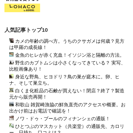
人気記事トップ10
カメの年齢の調べ方。うちのクサガメは何歳？見方
は甲羅の成長線！
金魚のヒレが赤く充血！イソジン浴と隔離の方法。
野生のカブトムシは小さくなってきている？ 実写、
比較画像あり！
身近な野鳥、ヒヨドリ？鳥の巣が庭木に。卵、ヒ
ナ、そして巣立ち。
白くま化粧品の石鹸が買えない！閉店？終了？製造
元から販売再開！
和歌山 雑賀崎漁協の鮮魚直売のアクセスや概要。お
出かけ前はお電話で確認を！
ノワ・ドゥ・ブールのフィナンシェの通販！
ひとつぶのマスカット（共楽堂）の通販先、カロリ
ー、日持ち、口コミは？