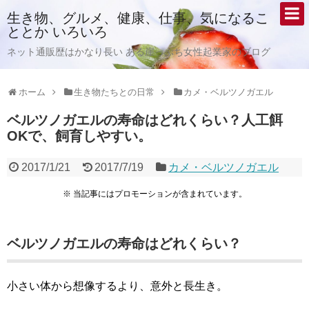
生き物、グルメ、健康、仕事、気になるこ
ととか いろいろ
ネット通販歴はかなり長い ある崖っぷち女性起業家のブログ
ホーム
生き物たちとの日常
カメ・ベルツノガエル
ベルツノガエルの寿命はどれくらい？人工餌
OKで、飼育しやすい。
2017/1/21
2017/7/19
カメ・ベルツノガエル
※ 当記事にはプロモーションが含まれています。
ベルツノガエルの寿命はどれくらい？
小さい体から想像するより、意外と長生き。