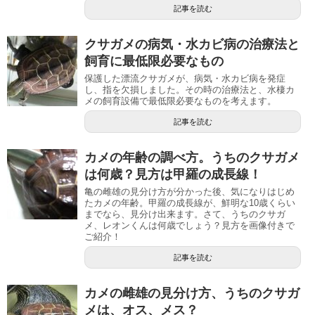
記事を読む
クサガメの病気・水カビ病の治療法と
飼育に最低限必要なもの
保護した漂流クサガメが、病気・水カビ病を発症
し、指を欠損しました。その時の治療法と、水棲カ
メの飼育設備で最低限必要なものを考えます。
記事を読む
カメの年齢の調べ方。うちのクサガメ
は何歳？見方は甲羅の成長線！
亀の雌雄の見分け方が分かった後、気になりはじめ
たカメの年齢。甲羅の成長線が、鮮明な10歳くらい
までなら、見分け出来ます。さて、うちのクサガ
メ、レオンくんは何歳でしょう？見方を画像付きで
ご紹介！
記事を読む
カメの雌雄の見分け方、うちのクサガ
メは、オス、メス？